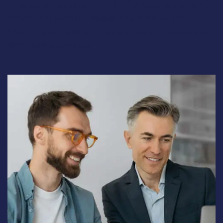
voluptatem accusantium doloremque laudantium,
totam rem aperiam, eaque ipsa quae ab illo
inventore veritatis et quasi architecto beatae vitae
dicta sunt explicabo.