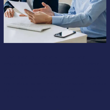
Lorem ipsum dolor sit amet, consectetur
adipiscing elit, sed do eiusmod tempor incididunt
ut labore et dolore magna aliqua. Ut enim ad minim
veniam, quis nostrud exercitation ullamco laboris
nisi ut aliquip ex ea commodo consequat. Duis aute
irure dolor in reprehenderit in voluptate velit esse
cillum dolore eu fugiat nulla pariatur.