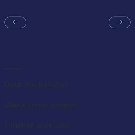
Case Information
Date:
March 22, 2024
Client:
hireme.techgrow
Timeline:
2024 - 2024