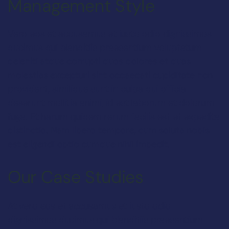
Management Style
Vero eos et accusamus et iusto odio dignissimos
ducimus qui blanditiis praesentium voluptatum
deleniti atque corrupti quos dolores et quas
molestias excepturi sint occaecati cupiditate non
provident, similique sunt in culpa qui officia
deserunt mollitia animi, id est laborum et dolorum
fuga. Et harum quidem rerum facilis est et expedita
distinctio. Nam libero tempore, cum soluta nobis
est eligendi optio cumque nihil impedit.
Our Case Studies
At vero eos et accusamus et iusto odio
dignissimos ducimus qui blanditiis praesentium