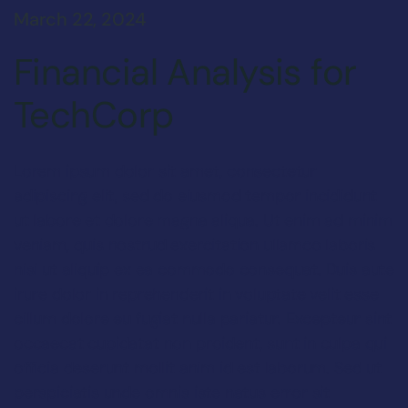
March 22, 2024
Financial Analysis for
TechCorp
Lorem ipsum dolor sit amet, consectetur
adipiscing elit, sed do eiusmod tempor incididunt
ut labore et dolore magna aliqua. Ut enim ad minim
veniam, quis nostrud exercitation ullamco laboris
nisi ut aliquip ex ea commodo consequat. Duis aute
irure dolor in reprehenderit in voluptate velit esse
cillum dolore eu fugiat nulla pariatur. Excepteur sint
occaecat cupidatat non proident, sunt in culpa qui
officia deserunt mollit anim id est laborum. Sed ut
perspiciatis unde omnis iste natus error sit