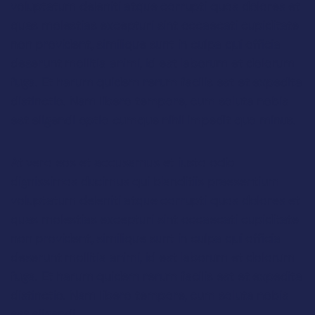
voluptatum deleniti atque corrupti quos dolores et
quas molestias excepturi sint occaecati cupiditate
non provident, similique sunt in culpa qui officia
deserunt mollitia animi, id est laborum et dolorum
fuga. Et harum quidem rerum facilis est et expedita
distinctio. Nam libero tempore, cum soluta nobis
est eligendi optio cumque nihil impedit quo minus.
At vero eos et accusamus et iusto odio
dignissimos ducimus qui blanditiis praesentium
voluptatum deleniti atque corrupti quos dolores et
quas molestias excepturi sint occaecati cupiditate
non provident, similique sunt in culpa qui officia
deserunt mollitia animi, id est laborum et dolorum
fuga. Et harum quidem rerum facilis est et expedita
distinctio. Nam libero tempore, cum soluta nobis
est eligendi.