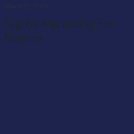
March 22, 2024
Digital Marketing For
Marico
Lorem ipsum dolor sit amet, consectetur
adipiscing elit, sed do eiusmod tempor incididunt
ut labore et dolore magna aliqua. Ut enim ad minim
veniam, quis nostrud exercitation ullamco laboris
nisi ut aliquip ex ea commodo consequat. Duis aute
irure dolor in reprehenderit in voluptate velit esse
cillum dolore eu fugiat nulla pariatur. Excepteur sint
occaecat cupidatat non proident, sunt in culpa qui
officia deserunt mollit anim id est laborum. Sed ut
perspiciatis unde omnis iste natus error sit