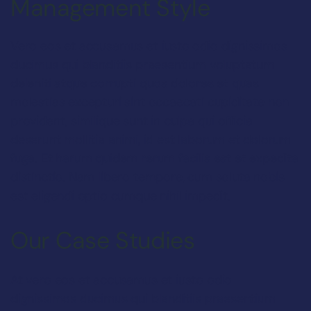
Management Style
Vero eos et accusamus et iusto odio dignissimos
ducimus qui blanditiis praesentium voluptatum
deleniti atque corrupti quos dolores et quas
molestias excepturi sint occaecati cupiditate non
provident, similique sunt in culpa qui officia
deserunt mollitia animi, id est laborum et dolorum
fuga. Et harum quidem rerum facilis est et expedita
distinctio. Nam libero tempore, cum soluta nobis
est eligendi optio cumque nihil impedit.
Our Case Studies
At vero eos et accusamus et iusto odio
dignissimos ducimus qui blanditiis praesentium