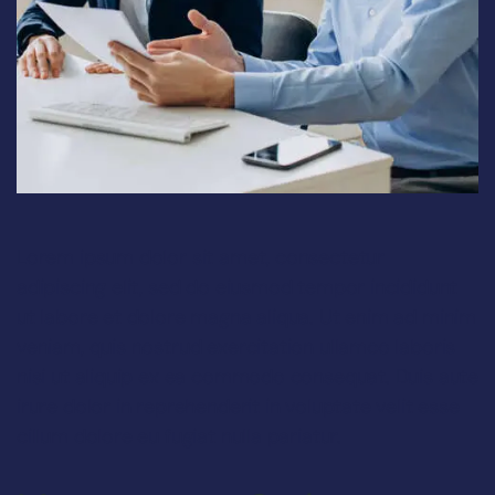
Lorem ipsum dolor sit amet, consectetur
adipiscing elit, sed do eiusmod tempor incididunt
ut labore et dolore magna aliqua. Ut enim ad minim
veniam, quis nostrud exercitation ullamco laboris
nisi ut aliquip ex ea commodo consequat. Duis aute
irure dolor in reprehenderit in voluptate velit esse
cillum dolore eu fugiat nulla pariatur.