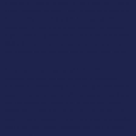
voluptatum deleniti atque corrupti quos dolores et
quas molestias excepturi sint occaecati cupiditate
non provident, similique sunt in culpa qui officia
deserunt mollitia animi, id est laborum et dolorum
fuga. Et harum quidem rerum facilis est et expedita
distinctio. Nam libero tempore, cum soluta nobis
est eligendi optio cumque nihil impedit quo minus.
At vero eos et accusamus et iusto odio
dignissimos ducimus qui blanditiis praesentium
voluptatum deleniti atque corrupti quos dolores et
quas molestias excepturi sint occaecati cupiditate
non provident, similique sunt in culpa qui officia
deserunt mollitia animi, id est laborum et dolorum
fuga. Et harum quidem rerum facilis est et expedita
distinctio. Nam libero tempore, cum soluta nobis
est eligendi.