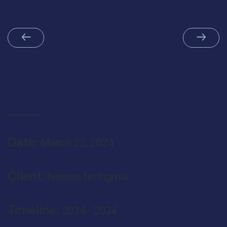
Case Information
Date:
March 22, 2024
Client:
hireme.techgrow
Timeline:
2024 - 2024