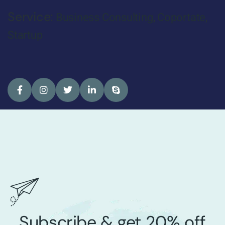
Service:
Business Consulting
,
Coportate
,
Startup
Subscribe & get 20% off