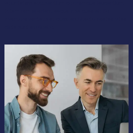
voluptatem accusantium doloremque laudantium,
totam rem aperiam, eaque ipsa quae ab illo
inventore veritatis et quasi architecto beatae vitae
dicta sunt explicabo.